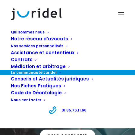
Qui sommes nous
Notre réseau d’avocats
Nos services personnalisés
Assistance et contentieux
Contrats
Médiation et arbitrage
La communauté Juridel
JURIDEL
Conseils et Actualités juridiques
Nos Fiches Pratiques
Code de Déontologie
Des conseils juridiques dédiés aux
Nous contacter
infirmiers libéraux.
01.85.76.11.66